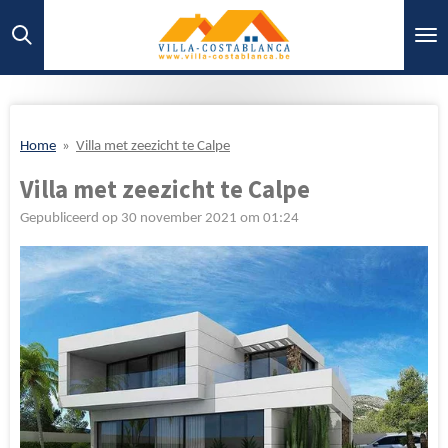
Ga
direct
naar
de
hoofdinhoud
Home
»
Villa met zeezicht te Calpe
Villa met zeezicht te Calpe
Gepubliceerd op 30 november 2021 om 01:24