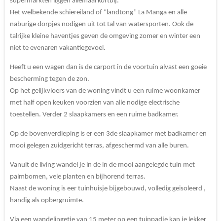
supermarkten liggen allemaal kortbij.
Het welbekende schiereiland of “landtong” La Manga en alle
naburige dorpjes nodigen uit tot tal van watersporten. Ook de
talrijke kleine haventjes geven de omgeving zomer en winter een
niet te evenaren vakantiegevoel.
Heeft u een wagen dan is de carport in de voortuin alvast een goeie
bescherming tegen de zon.
Op het gelijkvloers van de woning vindt u een ruime woonkamer
met half open keuken voorzien van alle nodige electrische
toestellen. Verder 2 slaapkamers en een ruime badkamer.
Op de bovenverdieping is er een 3de slaapkamer met badkamer en
mooi gelegen zuidgericht terras, afgeschermd van alle buren.
Vanuit de living wandel je in de in de mooi aangelegde tuin met
palmbomen, vele planten en bijhorend terras.
Naast de woning is eer tuinhuisje bijgebouwd, volledig geisoleerd ,
handig als opbergruimte.
Via een wandelingetje van 15 meter op een tuinpadje kan je lekker