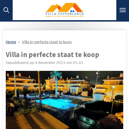
Ga
direct
naar
de
hoofdinhoud
Home
»
Villa in perfecte staat te koop
Villa in perfecte staat te koop
Gepubliceerd op 4 december 2021 om 01:41