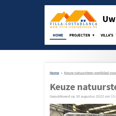
Ga
direct
Uw 
naar
de
hoofdinhoud
HOME
PROJECTEN
VILLA'S
Home
»
Keuze natuursteen werkblad voo
Keuze natuurst
Gepubliceerd op 30 augustus 2022 om 15