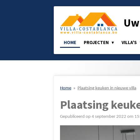
Ga
direct
Uw 
naar
de
hoofdinhoud
HOME
PROJECTEN
VILLA'S
Home
»
Plaatsing keuken in nieuwe villa
Plaatsing keuke
Gepubliceerd op 4 september 2022 om 15