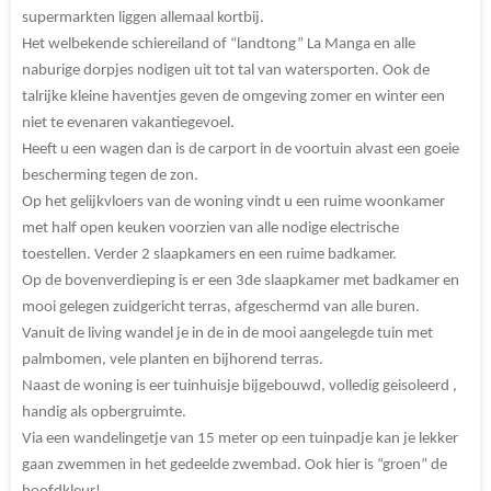
supermarkten liggen allemaal kortbij.
Het welbekende schiereiland of “landtong” La Manga en alle
naburige dorpjes nodigen uit tot tal van watersporten. Ook de
talrijke kleine haventjes geven de omgeving zomer en winter een
niet te evenaren vakantiegevoel.
Heeft u een wagen dan is de carport in de voortuin alvast een goeie
bescherming tegen de zon.
Op het gelijkvloers van de woning vindt u een ruime woonkamer
met half open keuken voorzien van alle nodige electrische
toestellen. Verder 2 slaapkamers en een ruime badkamer.
Op de bovenverdieping is er een 3de slaapkamer met badkamer en
mooi gelegen zuidgericht terras, afgeschermd van alle buren.
Vanuit de living wandel je in de in de mooi aangelegde tuin met
palmbomen, vele planten en bijhorend terras.
Naast de woning is eer tuinhuisje bijgebouwd, volledig geisoleerd ,
handig als opbergruimte.
Via een wandelingetje van 15 meter op een tuinpadje kan je lekker
gaan zwemmen in het gedeelde zwembad. Ook hier is “groen” de