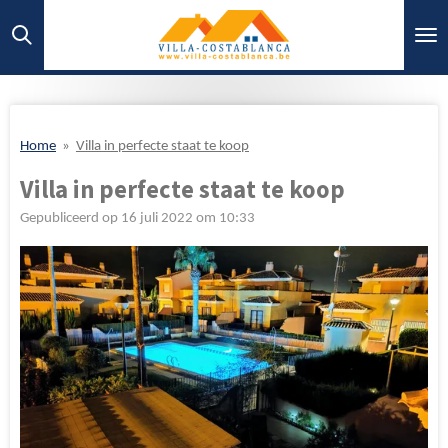
Ga
direct
naar
de
hoofdinhoud
Home
»
Villa in perfecte staat te koop
Villa in perfecte staat te koop
Gepubliceerd op 16 juli 2022 om 10:33