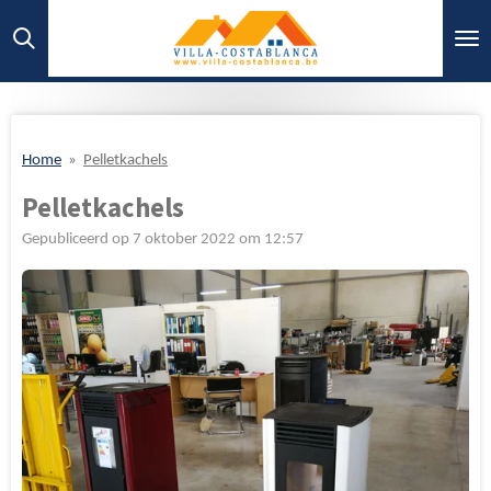
Ga
direct
naar
de
hoofdinhoud
Home
»
Pelletkachels
Pelletkachels
Gepubliceerd op 7 oktober 2022 om 12:57