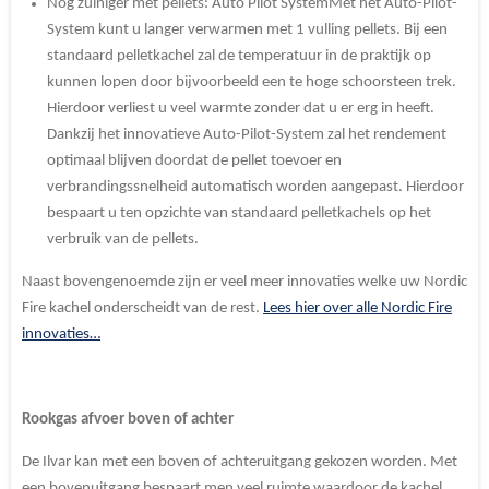
Nog zuiniger met pellets: Auto Pilot System
Met het Auto-Pilot-
System kunt u langer verwarmen met 1 vulling pellets. Bij een
standaard pelletkachel zal de temperatuur in de praktijk op
kunnen lopen door bijvoorbeeld een te hoge schoorsteen trek.
Hierdoor verliest u veel warmte zonder dat u er erg in heeft.
Dankzij het innovatieve Auto-Pilot-System zal het rendement
optimaal blijven doordat de pellet toevoer en
verbrandingssnelheid automatisch worden aangepast. Hierdoor
bespaart u ten opzichte van standaard pelletkachels op het
verbruik van de pellets.
Naast bovengenoemde zijn er veel meer innovaties welke uw Nordic
Fire kachel onderscheidt van de rest.
Lees hier over alle Nordic Fire
innovaties…
Rookgas afvoer boven of achter
De Ilvar kan met een boven of achteruitgang gekozen worden. Met
een bovenuitgang bespaart men veel ruimte waardoor de kachel