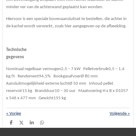
minder ver van de achterwand geplaatst kan worden.
Hiervoor is een speciale bovenaansluitset te bestellen, die achter in
de kachel wordt verwerkt, zoals hier aangegeven op de afbeelding.
Technische
gegevens
Nominaal regelbaar vermogen2,5 – 7 kW Pelletverbruik0,5 – 1,4
kg/h Rendement94,5% RookgasafvoerØ 80 mm
Aansluitmogelijkheid externe luchtØ 50 mm Inhoud pellet
reservoir15 kg Brandduur10 – 30 uur Maatvoering H x B x D1057
x 546 x 477 mm Gewicht155 kg
«
Vorige
Volgende
»
D
D
S
D
e
e
h
e
l
e
a
l