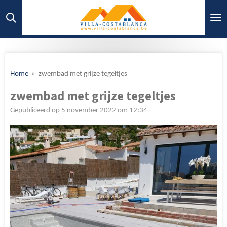
Ga
direct
naar
de
hoofdinhoud
Home
»
zwembad met grijze tegeltjes
zwembad met grijze tegeltjes
Gepubliceerd op 5 november 2022 om 12:34