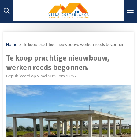
Ga
direct
naar
de
hoofdinhoud
Home
»
Te koop prachtige nieuwbouw, werken reeds begonnen.
Te koop prachtige nieuwbouw,
werken reeds begonnen.
Gepubliceerd op 9 mei 2023 om 17:57