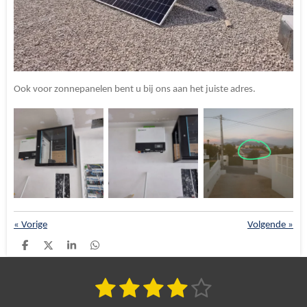
Ook voor zonnepanelen bent u bij ons aan het juiste adres.
«
Vorige
Volgende
»
D
D
S
D
e
e
h
e
l
e
a
l
e
l
r
e
1
2
3
4
5
S
R
n
e
n
t
a