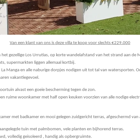
Van een klant van ons is deze villa te koop voor slechts €229.000
n het gezellige Los Urrutias, op korte wandelafstand van het strand aan de 
ts, supermarkten liggen allemaal kortbij.
La Manga en alle naburige dorpjes nodigen uit tot tal van watersporten. Oo
naren vakantiegevoel.
voortuin alvast een goeie bescherming tegen de zon.
 een ruime woonkamer met half open keuken voorzien van alle nodige electr
kamer met badkamer en mooi gelegen zuidgericht terras, afgeschermd van a
i aangelegde tuin met palmbomen, vele planten en bijhorend terras.
wd, volledig geisoleerd , handig als opbergruimte.