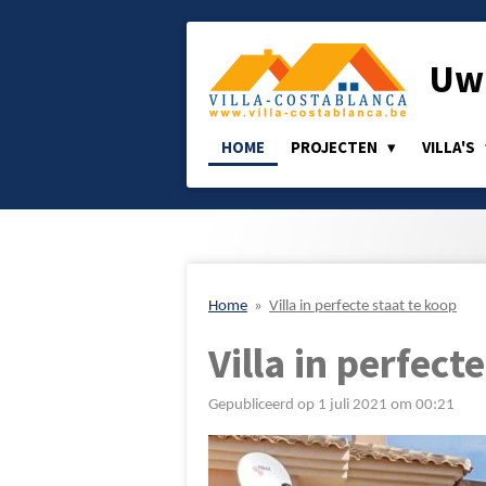
Ga
direct
Uw 
naar
de
hoofdinhoud
HOME
PROJECTEN
VILLA'S
Home
»
Villa in perfecte staat te koop
Villa in perfect
Gepubliceerd op 1 juli 2021 om 00:21